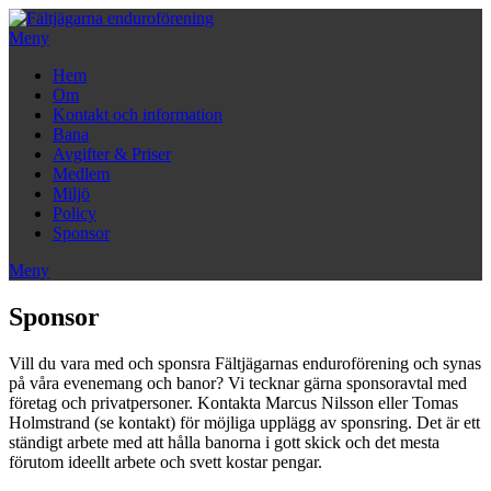
Hoppa
till
Meny
innehåll
Hem
Om
Kontakt och information
Bana
Avgifter & Priser
Medlem
Miljö
Policy
Sponsor
Meny
Sponsor
Vill du vara med och sponsra Fältjägarnas enduroförening och synas
på våra evenemang och banor? Vi tecknar gärna sponsoravtal med
företag och privatpersoner. Kontakta Marcus Nilsson eller Tomas
Holmstrand (se kontakt) för möjliga upplägg av sponsring. Det är ett
ständigt arbete med att hålla banorna i gott skick och det mesta
förutom ideellt arbete och svett kostar pengar.