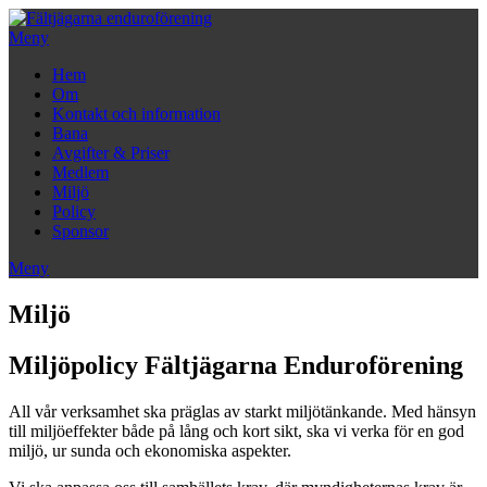
Hoppa
till
Meny
innehåll
Hem
Om
Kontakt och information
Bana
Avgifter & Priser
Medlem
Miljö
Policy
Sponsor
Meny
Miljö
Miljöpolicy Fältjägarna Enduroförening
All vår verksamhet ska präglas av starkt miljötänkande. Med hänsyn
till miljöeffekter både på lång och kort sikt, ska vi verka för en god
miljö, ur sunda och ekonomiska aspekter.