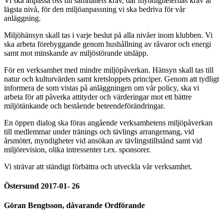
Vi ska anpassa oss till samhällets krav, där myndigheternas krav är
lägsta nivå, för den miljöanpassning vi ska bedriva för vår
anläggning.
Miljöhänsyn skall tas i varje beslut på alla nivåer inom klubben. Vi
ska arbeta förebyggande genom hushållning av råvaror och energi
samt mot minskande av miljöstörande utsläpp.
För en verksamhet med mindre miljöpåverkan. Hänsyn skall tas till
natur och kulturvärden samt kretsloppets principer. Genom att tydligt
informera de som vistas på anläggningen om vår policy, ska vi
arbeta för att påverka attityder och värderingar mot ett bättre
miljötänkande och bestående beteendeförändringar.
En öppen dialog ska föras angående verksamhetens miljöpåverkan
till medlemmar under tränings och tävlings arrangemang, vid
årsmötet, myndigheter vid ansökan av tävlingstillstånd samt vid
miljörevision, olika intressenter t.ex. sponsorer.
Vi strävar att ständigt förbättra och utveckla vår verksamhet.
Östersund 2017-01- 26
Göran Bengtsson, dåvarande Ordförande