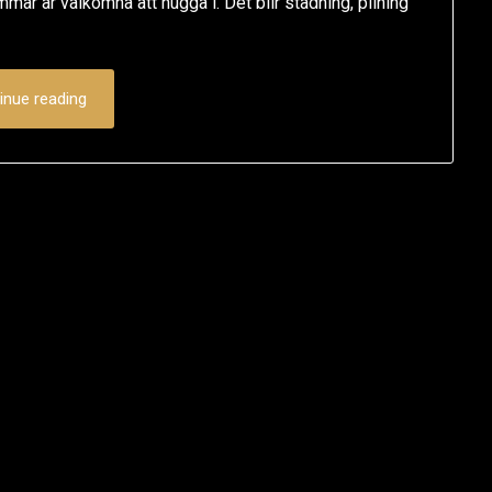
mar är välkomna att hugga i. Det blir städning, pilning
inue reading