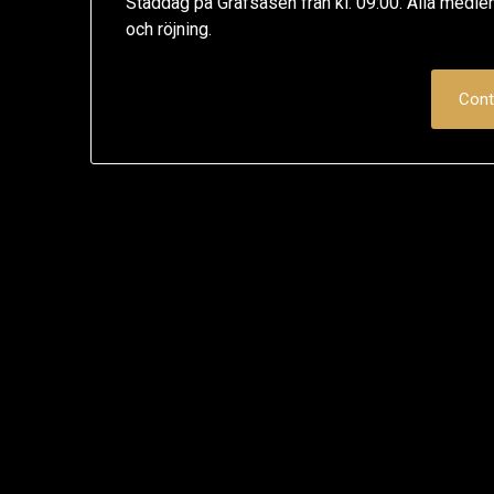
Städdag på Gräfsåsen från kl. 09:00. Alla medlem
och röjning.
Cont