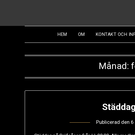
Hoppa
till
innehåll
HEM
OM
KONTAKT OCH IN
Månad:
Städdag
Publicerad den
6