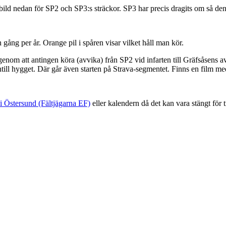
ild nedan för SP2 och SP3:s sträckor. SP3 har precis dragits om så den
gång per år. Orange pil i spåren visar vilket håll man kör.
om att antingen köra (avvika) från SP2 vid infarten till Gräfsåsens avf
ntill hygget. Där går även starten på Strava-segmentet. Finns en film m
i Östersund (Fältjägarna EF)
eller kalendern då det kan vara stängt för 