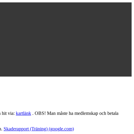
 hit via:
kartlänk
. OBS! Man måste ha medlemskap och betala
n.
Skaderapport (Träning) (google.com)