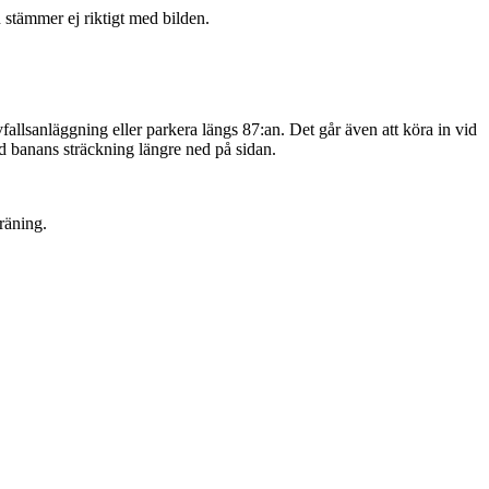
 stämmer ej riktigt med bilden.
allsanläggning eller parkera längs 87:an. Det går även att köra in vid
ed banans sträckning längre ned på sidan.
träning.