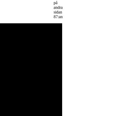
på
andra
sidan
87:an