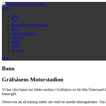
Hoppa
till
Meny
innehåll
Hem
Om
Kontakt och information
Bana
Avgifter & Priser
Medlem
Miljö
Policy
Sponsor
Meny
Bana
Gräfsåsens Motorstadion
Vi har våra banor (se bilder nedan) i Gräfsåsen en bit från Östersund 
banavgift.
Observera att all träning måste ske med en utsedd träningsledare. Vid 